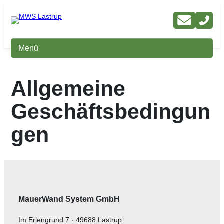
Zum
Inhalt
springen
Menü
Allgemeine
Geschäftsbedingun
gen
MauerWand System GmbH
Im Erlengrund 7 · 49688 Lastrup